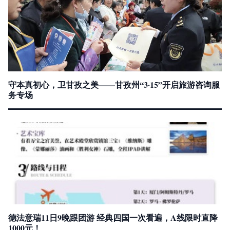
守本真初心，卫甘孜之美——甘孜州“3·15”开启旅游咨询服
务专场
德法意瑞11日9晚跟团游 经典四国一次看遍，A线限时直降
1000元！