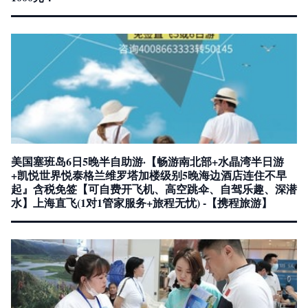
美国塞班岛6日5晚半自助游·【畅游南北部+水晶湾半日游
+凯悦世界悦泰格兰维罗塔加楼级别5晚海边酒店连住不早
起』含税免签【可自费开飞机、高空跳伞、自驾乐趣、深潜
水】上海直飞(1对1管家服务+旅程无忧) -【携程旅游】